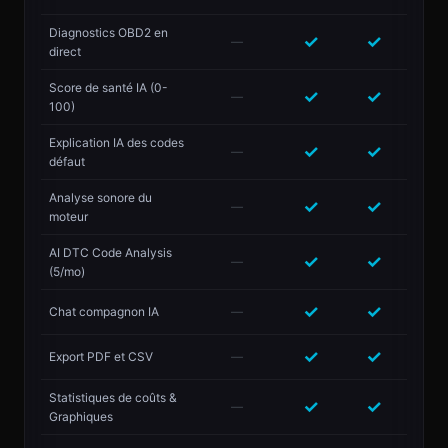
Diagnostics OBD2 en
✓
✓
—
direct
Score de santé IA (0-
✓
✓
—
100)
Explication IA des codes
✓
✓
—
défaut
Analyse sonore du
✓
✓
—
moteur
AI DTC Code Analysis
✓
✓
—
(5/mo)
✓
✓
Chat compagnon IA
—
✓
✓
Export PDF et CSV
—
Statistiques de coûts &
✓
✓
—
Graphiques