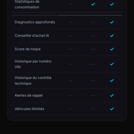
Statistiques de
✓
✓
—
consommation
✓
Diagnostics approfondis
—
—
✓
Conseiller d'achat IA
—
—
✓
Score de risque
—
—
Historique par numéro
✓
—
—
VIN
Historique du contrôle
✓
—
—
technique
✓
Alertes de rappel
—
—
✓
Véhicules illimités
—
—