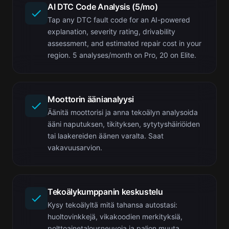
AI DTC Code Analysis (5/mo)
Tap any DTC fault code for an AI-powered
explanation, severity rating, drivability
assessment, and estimated repair cost in your
region. 5 analyses/month on Pro, 20 on Elite.
Moottorin äänianalyysi
Äänitä moottorisi ja anna tekoälyn analysoida
ääni naputuksen, tikityksen, sytytyshäiriöiden
tai laakereiden äänen varalta. Saat
vakavuusarvion.
Tekoälykumppanin keskustelu
Kysy tekoälyltä mitä tahansa autostasi:
huoltovinkkejä, vikakoodien merkityksiä,
polttoainetalousneuvoja ja paljon muuta.