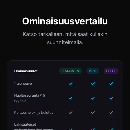
Ominaisuusvertailu
Katso tarkalleen, mitä saat kullakin
suunnitelmalla.
Ominaisuudet
ILMAINEN
PRO
ELITE
✓
✓
✓
1 ajoneuvo
Huoltoseuranta (15
✓
✓
✓
tyyppiä)
✓
✓
✓
Polttoaineloki ja kulutus
Lakisääteiset
✓
✓
✓
muistutukset (katsastus,