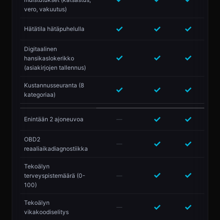
vero, vakuutus)
✓
✓
✓
Hätätila hätäpuhelulla
Digitaalinen
✓
✓
✓
hansikaslokerikko
(asiakirjojen tallennus)
Kustannusseuranta (8
✓
✓
✓
kategoriaa)
✓
✓
Enintään 2 ajoneuvoa
—
OBD2
✓
✓
—
reaaliaikadiagnostiikka
Tekoälyn
✓
✓
terveyspistemäärä (0-
—
100)
Tekoälyn
✓
✓
—
vikakoodiselitys