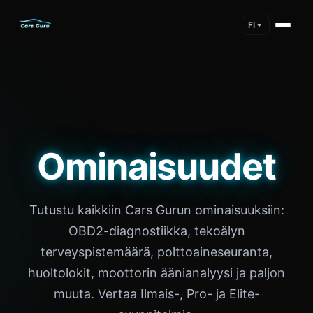
FI
Cars Guru features include maintenance logging, fuel tracki
Ominaisuudet
Tutustu kaikkiin Cars Gurun ominaisuuksiin:
OBD2-diagnostiikka, tekoälyn
terveyspistemäärä, polttoaineseuranta,
huoltolokit, moottorin äänianalyysi ja paljon
muuta. Vertaa Ilmais-, Pro- ja Elite-