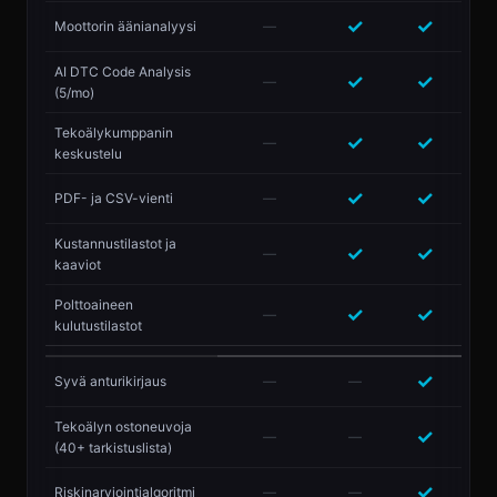
✓
✓
Moottorin äänianalyysi
—
AI DTC Code Analysis
✓
✓
—
(5/mo)
Tekoälykumppanin
✓
✓
—
keskustelu
✓
✓
PDF- ja CSV-vienti
—
Kustannustilastot ja
✓
✓
—
kaaviot
Polttoaineen
✓
✓
—
kulutustilastot
✓
Syvä anturikirjaus
—
—
Tekoälyn ostoneuvoja
✓
—
—
(40+ tarkistuslista)
✓
Riskinarviointialgoritmi
—
—