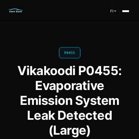
FI
P0455
Vikakoodi P0455:
Evaporative
Emission System
Leak Detected
(Large)