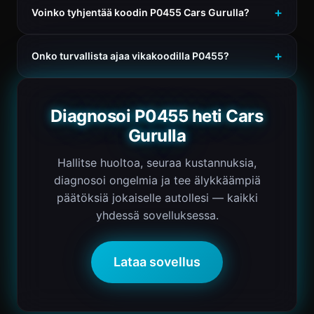
Voinko tyhjentää koodin P0455 Cars Gurulla?
Onko turvallista ajaa vikakoodilla P0455?
Diagnosoi P0455 heti Cars
Gurulla
Hallitse huoltoa, seuraa kustannuksia,
diagnosoi ongelmia ja tee älykkäämpiä
päätöksiä jokaiselle autollesi — kaikki
yhdessä sovelluksessa.
Lataa sovellus