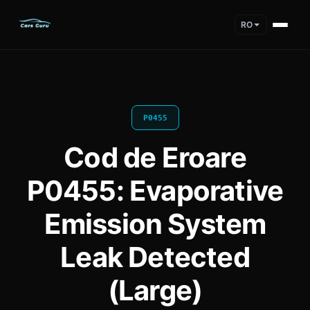
RO
P0455
Cod de Eroare
P0455: Evaporative
Emission System
Leak Detected
(Large)