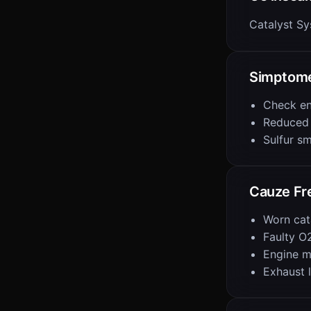
Catalyst Sy
Simptom
Check en
Reduced
Sulfur s
Cauze Fr
Worn cat
Faulty O
Engine m
Exhaust 