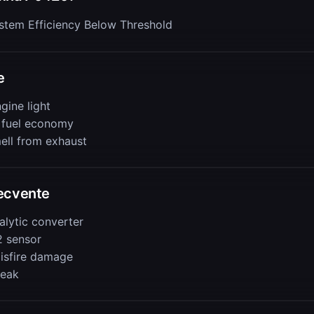
stem Efficiency Below Threshold
e
gine light
 fuel economy
mell from exhaust
ecvente
alytic converter
2 sensor
isfire damage
leak