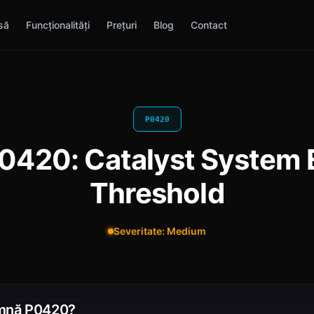
să
Funcționalități
Prețuri
Blog
Contact
P0420
0420: Catalyst System 
Threshold
Severitate: Medium
mnă P0420?