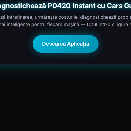
agnostichează P0420 Instant cu Cars G
ză întreținerea, urmărește costurile, diagnostichează proble
mai inteligente pentru fiecare mașină — totul într-o singură a
Descarcă Aplicația