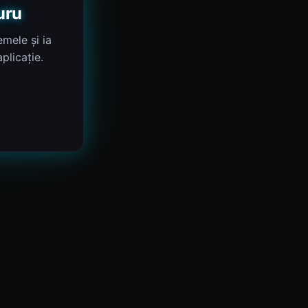
uru
mele și ia
plicație.