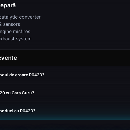
epară
catalytic converter
 sensors
ngine misfires
exhaust system
ecvente
odul de eroare P0420?
420 cu Cars Guru?
conduci cu P0420?