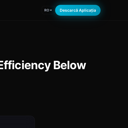
Descarcă Aplicația
RO
Efficiency Below