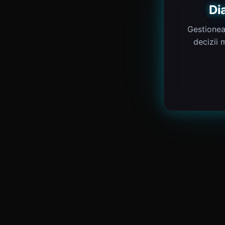
Di
Gestionea
decizii 