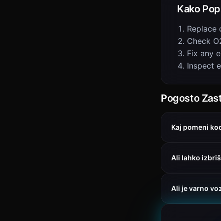
Kako Popr
Replace 
Check O2
Fix any e
Inspect 
Pogosto Zast
Kaj pomeni ko
Ali lahko izbr
Ali je varno vo