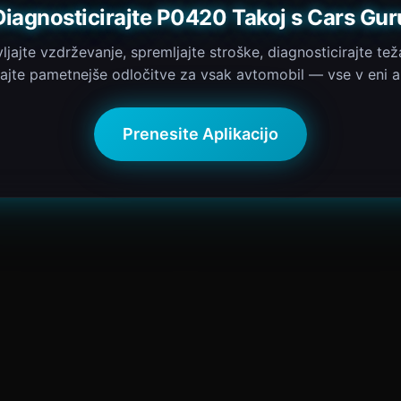
Diagnosticirajte P0420 Takoj s Cars Gur
ljajte vzdrževanje, spremljajte stroške, diagnosticirajte tež
ajte pametnejše odločitve za vsak avtomobil — vse v eni apl
Prenesite Aplikacijo