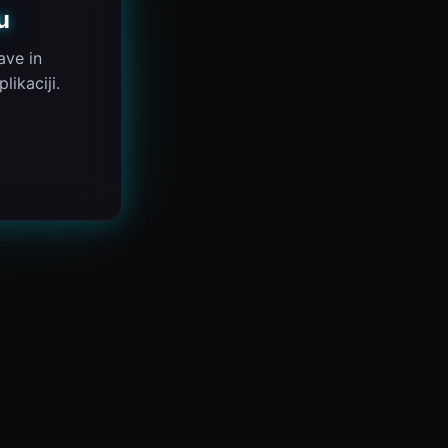
u
ave in
ikaciji.