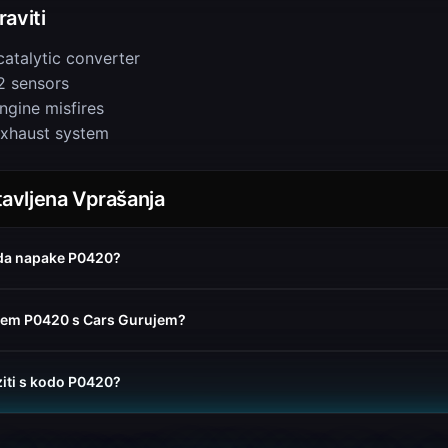
aviti
catalytic converter
 sensors
ngine misfires
exhaust system
avljena Vprašanja
da napake P0420?
išem P0420 s Cars Gurujem?
ziti s kodo P0420?