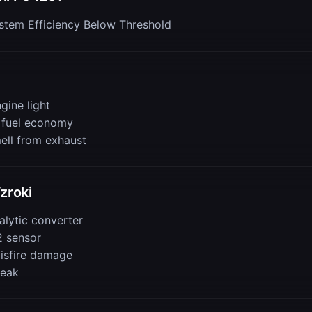
stem Efficiency Below Threshold
gine light
 fuel economy
mell from exhaust
zroki
alytic converter
2 sensor
isfire damage
leak