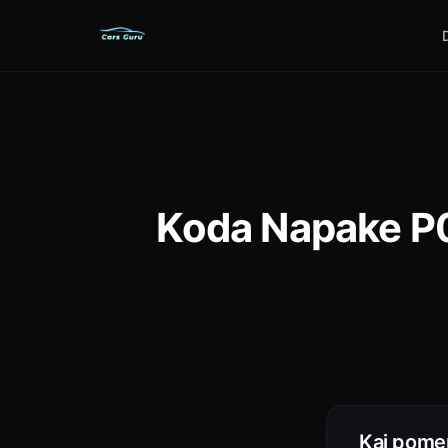
Koda Napake P0
Kaj pome