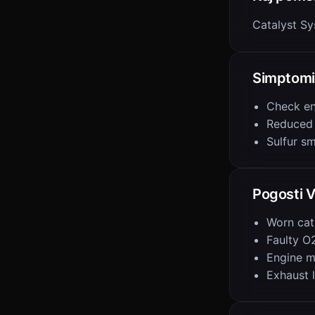
Catalyst Sy
Simptomi
Check en
Reduced
Sulfur s
Pogosti V
Worn cat
Faulty O
Engine m
Exhaust 