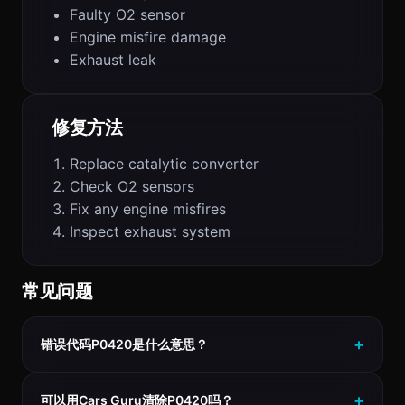
Faulty O2 sensor
Engine misfire damage
Exhaust leak
修复方法
Replace catalytic converter
Check O2 sensors
Fix any engine misfires
Inspect exhaust system
常见问题
错误代码P0420是什么意思？
可以用Cars Guru清除P0420吗？