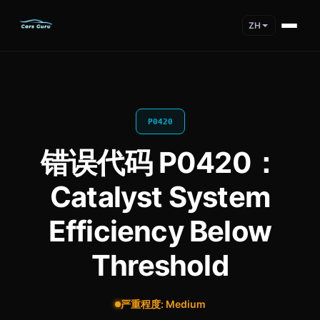
ZH
P0420
错误代码 P0420：
Catalyst System
Efficiency Below
Threshold
严重程度: Medium