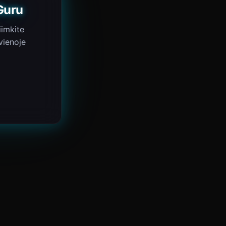
Guru
iimkite
vienoje