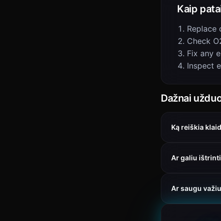
Kaip pata
Replace 
Check O2
Fix any e
Inspect 
Dažnai užduo
Ką reiškia kla
Ar galiu ištri
Ar saugu važi