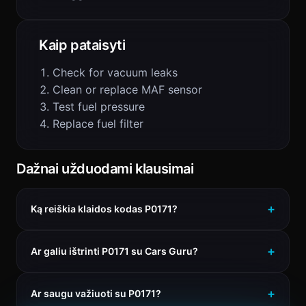
Kaip pataisyti
Check for vacuum leaks
Clean or replace MAF sensor
Test fuel pressure
Replace fuel filter
Dažnai užduodami klausimai
Ką reiškia klaidos kodas P0171?
Ar galiu ištrinti P0171 su Cars Guru?
Ar saugu važiuoti su P0171?