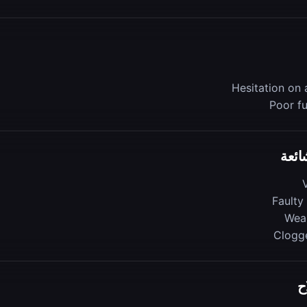
Hesitation on 
Poor f
ائعة
Faulty
Wea
Clogge
ح