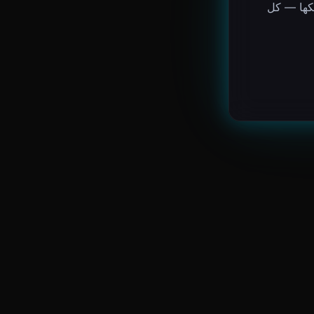
لكها — كل