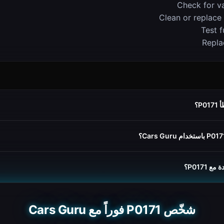
Check for v
Clean or replace
Test f
Replac
P؟
 P0171؟
شخّص P0171 فوراً مع Cars Guru