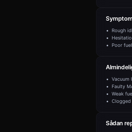
Symptom
Rough id
Hesitatio
Poor fue
Almindeli
Vacuum 
Faulty M
Weak fu
Clogged f
Sådan re