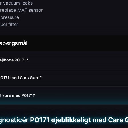
r vacuum leaks
 replace MAF sensor
 pressure
uel filter
e spørgsmål
ejlkode P0171?
 P0171 med Cars Guru?
 at køre med P0171?
gnosticér P0171 øjeblikkeligt med Cars 