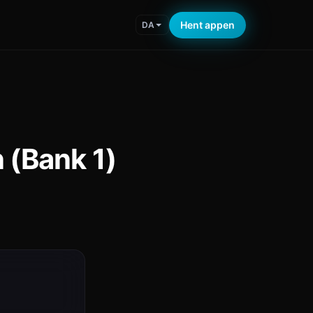
Hent appen
DA
 (Bank 1)