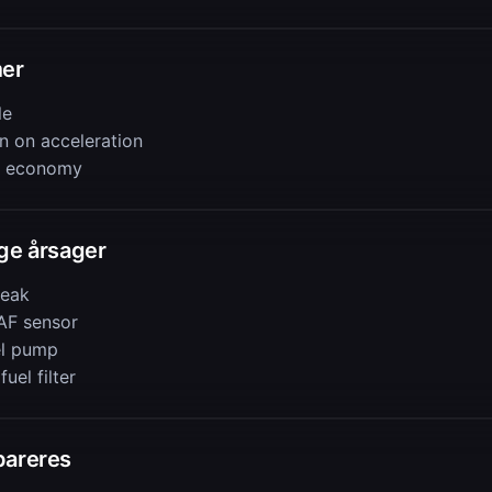
er
le
n on acceleration
l economy
ge årsager
leak
AF sensor
el pump
uel filter
pareres