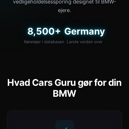
vedligeholdelsessporing designet til BMW-
ejere.
8,500+
Germany
Køretøjer i databasen
Lande verden over
Hvad Cars Guru gør for din
BMW