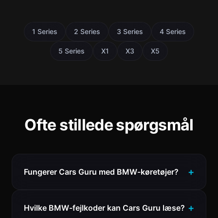
1 Series
2 Series
3 Series
4 Series
5 Series
X1
X3
X5
Ofte stillede spørgsmål
Fungerer Cars Guru med BMW-køretøjer?
Hvilke BMW-fejlkoder kan Cars Guru læse?