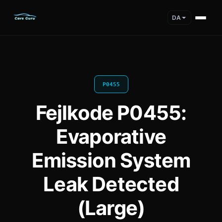
DA
P0455
Fejlkode P0455:
Evaporative
Emission System
Leak Detected
(Large)