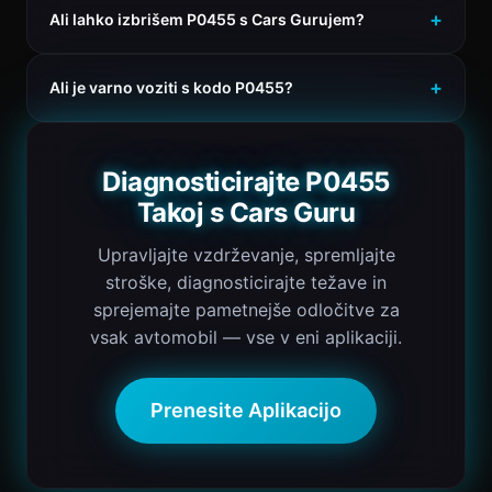
Ali lahko izbrišem P0455 s Cars Gurujem?
Ali je varno voziti s kodo P0455?
Diagnosticirajte P0455
Takoj s Cars Guru
Upravljajte vzdrževanje, spremljajte
stroške, diagnosticirajte težave in
sprejemajte pametnejše odločitve za
vsak avtomobil — vse v eni aplikaciji.
Prenesite Aplikacijo