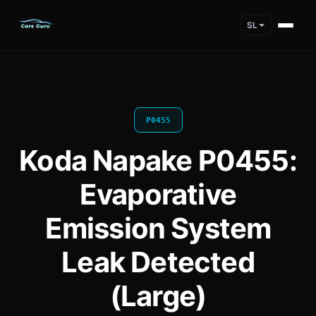
SL
P0455
Koda Napake P0455:
Evaporative
Emission System
Leak Detected
(Large)