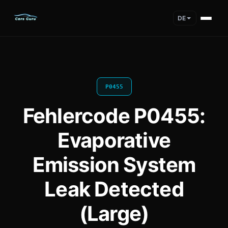
DE
P0455
Fehlercode P0455:
Evaporative
Emission System
Leak Detected
(Large)