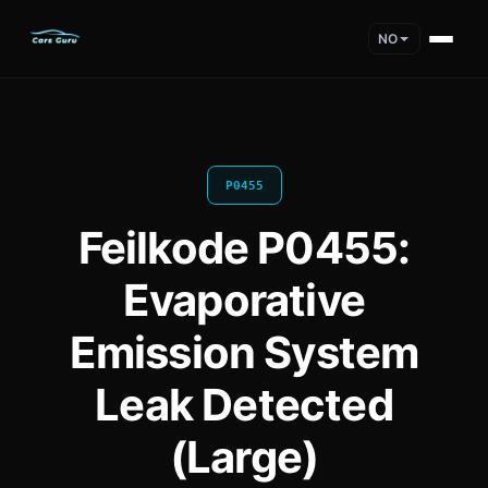
NO
P0455
Feilkode P0455:
Evaporative
Emission System
Leak Detected
(Large)