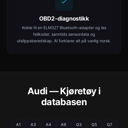
OBD2-diagnostikk
Koble til en ELM327 Bluetooth-adapter og les
feilkoder, sanntids sensordata og
utslippsberedskap. AI forklarer alt på vanlig norsk.
Audi — Kjøretøy i
databasen
A1
A3
A4
A6
Q3
Q5
Q7