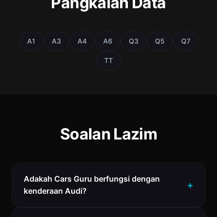
Pangkalan Data
A1
A3
A4
A6
Q3
Q5
Q7
TT
Soalan Lazim
Adakah Cars Guru berfungsi dengan
kenderaan Audi?