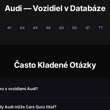
Audi — Vozidiel v Databáze
A1
A3
A4
A6
Q3
Q5
Q7
TT
Často Kladené Otázky
ru s vozidlami Audi?
y Audi môže Cars Guru čítať?