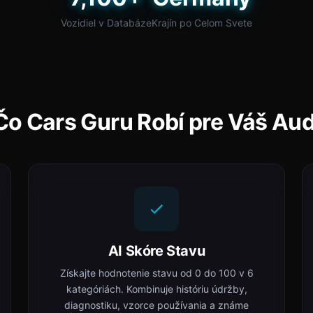
Vozidiel v Databáze
Krajín po Celom Svete
Čo Cars Guru Robí pre Váš Aud
AI Skóre Stavu
Získajte hodnotenie stavu od 0 do 100 v 6
kategóriách. Kombinuje históriu údržby,
diagnostiku, vzorce používania a známe