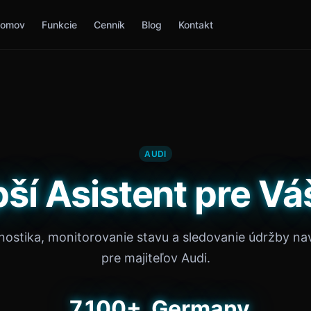
omov
Funkcie
Cenník
Blog
Kontakt
AUDI
pší Asistent pre Vá
gnostika, monitorovanie stavu a sledovanie údržby na
pre majiteľov Audi.
7,100+
Germany