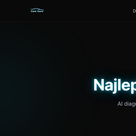
D
Najle
AI dia