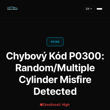
SK
P0300
Chybový Kód P0300:
Random/Multiple
Cylinder Misfire
Detected
Závažnosť: High