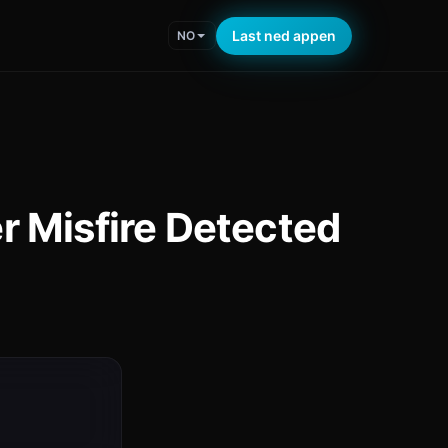
Last ned appen
NO
r Misfire Detected