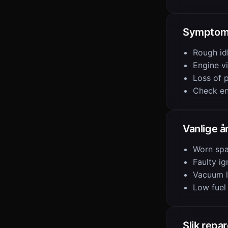
Symptom
Rough id
Engine v
Loss of 
Check en
Vanlige å
Worn spa
Faulty ig
Vacuum 
Low fuel
Slik repa