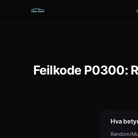
Feilkode P0300: R
Hva bety
Random/Mult