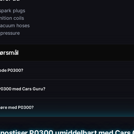
spark plugs
ition coils
vacuum hoses
 pressure
pørsmål
kode P0300?
e P0300 med Cars Guru?
 kjøre med P0300?
nostiser P0300 umiddelbart med Cars