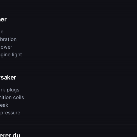
er
le
ibration
power
gine light
rsaker
rk plugs
nition coils
leak
 pressure
rerer du