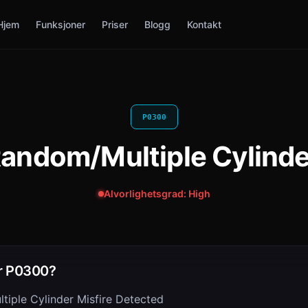
Hjem
Funksjoner
Priser
Blogg
Kontakt
P0300
andom/Multiple Cylinde
Alvorlighetsgrad: High
r P0300?
iple Cylinder Misfire Detected