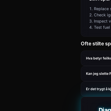
Replace 
Check ign
Inspect 
Test fuel
Ofte stilte s
Hva betyr feil
Kan jeg slett
Er det trygt å
Diag