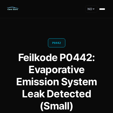
NO
P0442
Feilkode P0442:
Evaporative
Emission System
Leak Detected
(Small)