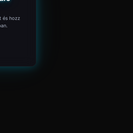
t és hozz
an.