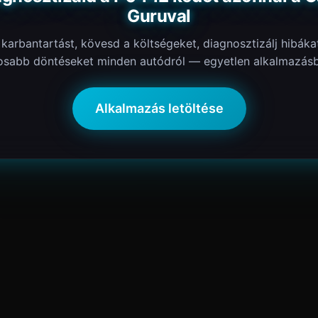
Guruval
 karbantartást, kövesd a költségeket, diagnosztizálj hibáka
osabb döntéseket minden autódról — egyetlen alkalmazásb
Alkalmazás letöltése