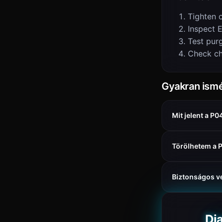
Tighten 
Inspect 
Test pur
Check ch
Gyakran ismé
Mit jelent a P
Törölhetem a 
Biztonságos v
Di