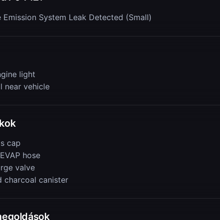
e Emission System Leak Detected (Small)
gine light
l near vehicle
okok
s cap
 EVAP hose
urge valve
charcoal canister
 megoldások