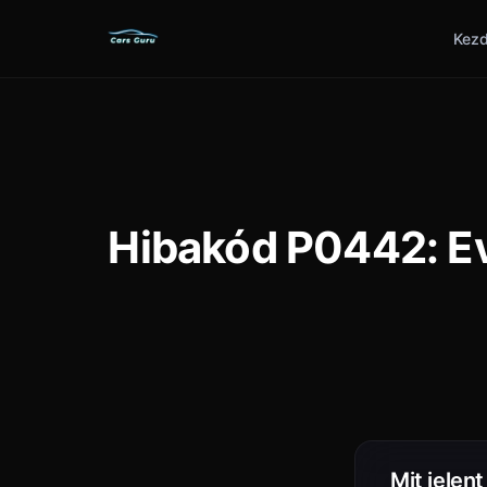
Kezd
Hibakód P0442: Ev
Mit jelen