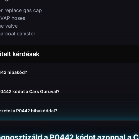
or replace gas cap
EVAP hoses
ge valve
arcoal canister
telt kérdések
0442 hibakód?
P0442 kódot a Cars Guruval?
ezetni a P0442 hibakóddal?
agnosztizáld a P0442 kódot azonnal a C