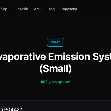
őlap
Funkciók
Árak
Blog
Kapcsolat
P0442
aporative Emission Sy
(Small)
Súlyosság: Low
t a P0442?