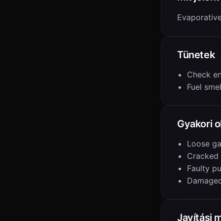
Evaporativ
Tünetek
Check en
Fuel smel
Gyakori 
Loose ga
Cracked
Faulty p
Damaged 
Javítási