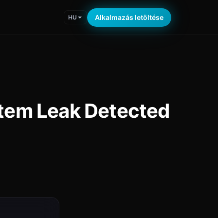
Alkalmazás letöltése
HU
stem Leak Detected