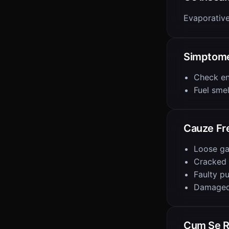
Evaporativ
Simptom
Check en
Fuel smel
Cauze Fr
Loose ga
Cracked
Faulty p
Damaged 
Cum Se R