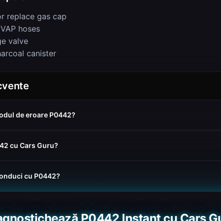
or replace gas cap
EVAP hoses
ge valve
arcoal canister
ecvente
odul de eroare P0442?
442 cu Cars Guru?
conduci cu P0442?
agnostichează P0442 Instant cu Cars G