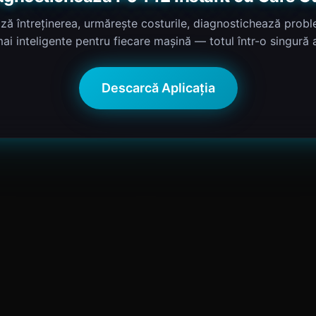
ză întreținerea, urmărește costurile, diagnostichează proble
mai inteligente pentru fiecare mașină — totul într-o singură a
Descarcă Aplicația