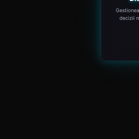
Gestionea
decizii 