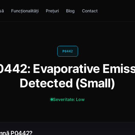
să
Funcționalități
Prețuri
Blog
Contact
P0442
0442: Evaporative Emis
Detected (Small)
Severitate: Low
mnă P0442?