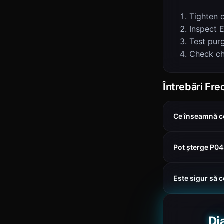
Tighten 
Inspect 
Test pur
Check ch
Întrebări Fr
Ce înseamnă c
Pot șterge P0
Este sigur să 
Di