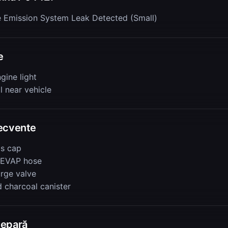
e Emission System Leak Detected (Small)
e
gine light
l near vehicle
ecvente
s cap
 EVAP hose
urge valve
charcoal canister
epară