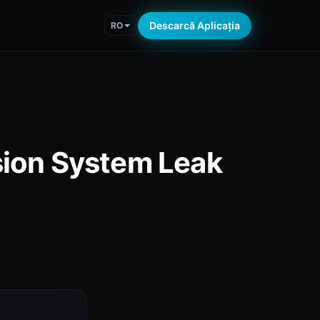
Descarcă Aplicația
RO
sion System Leak