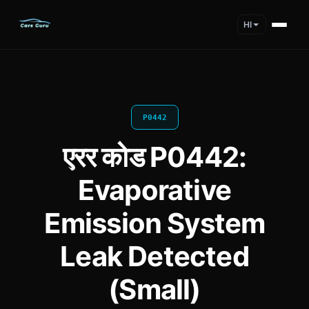
HI
P0442
एरर कोड P0442:
Evaporative
Emission System
Leak Detected
(Small)