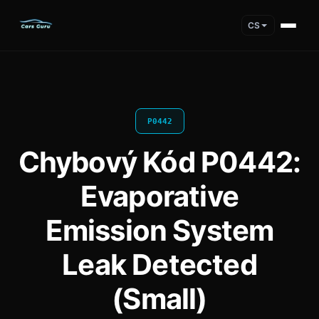
CS
P0442
Chybový Kód P0442:
Evaporative
Emission System
Leak Detected
(Small)