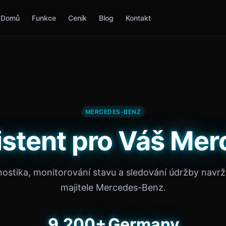
Domů
Funkce
Ceník
Blog
Kontakt
MERCEDES-BENZ
sistent pro Váš Me
nostika, monitorování stavu a sledování údržby navr
majitele Mercedes-Benz.
9,200+
Germany