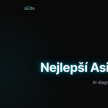
Nejlepší A
AI diag