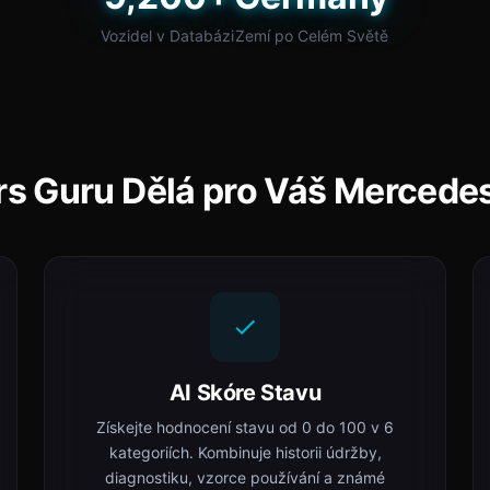
Vozidel v Databázi
Zemí po Celém Světě
rs Guru Dělá pro Váš Mercede
AI Skóre Stavu
Získejte hodnocení stavu od 0 do 100 v 6
kategoriích. Kombinuje historii údržby,
diagnostiku, vzorce používání a známé