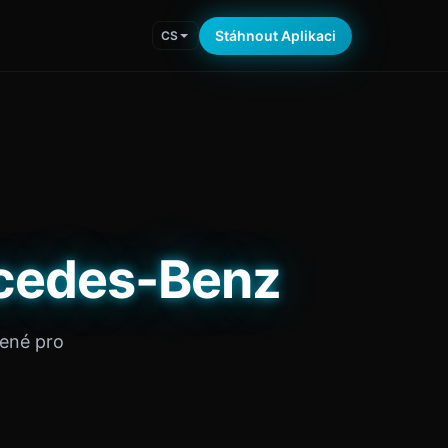
Stáhnout Aplikaci
CS
rcedes-Benz
žené pro