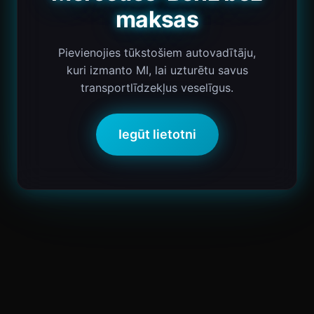
maksas
Pievienojies tūkstošiem autovadītāju,
kuri izmanto MI, lai uzturētu savus
transportlīdzekļus veselīgus.
Iegūt lietotni