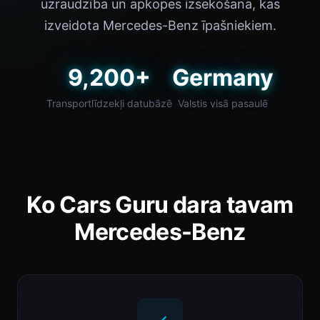
uzraudzība un apkopes izsekošana, kas
izveidota Mercedes-Benz īpašniekiem.
9,200+
Germany
Transportlīdzekļi datubāzē
Valstis visā pasaulē
Ko Cars Guru dara tavam
Mercedes-Benz