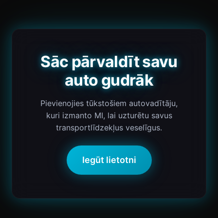
Sāc pārvaldīt savu
auto gudrāk
Pievienojies tūkstošiem autovadītāju,
kuri izmanto MI, lai uzturētu savus
transportlīdzekļus veselīgus.
Iegūt lietotni