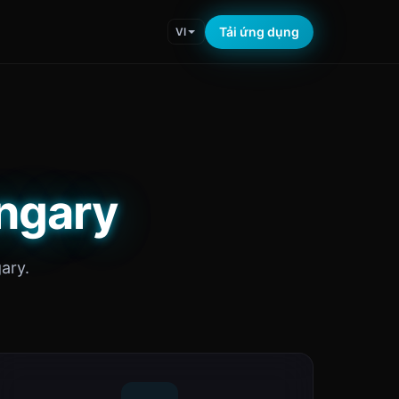
Tải ứng dụng
VI
ungary
ary.