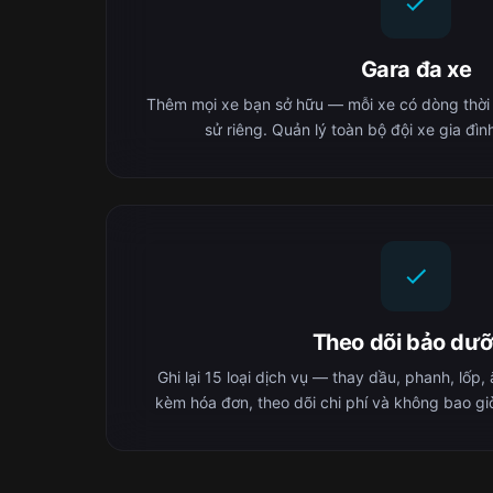
Gara đa xe
Thêm mọi xe bạn sở hữu — mỗi xe có dòng thời gia
sử riêng. Quản lý toàn bộ đội xe gia đì
Theo dõi bảo dư
Ghi lại 15 loại dịch vụ — thay dầu, phanh, lốp,
kèm hóa đơn, theo dõi chi phí và không bao gi