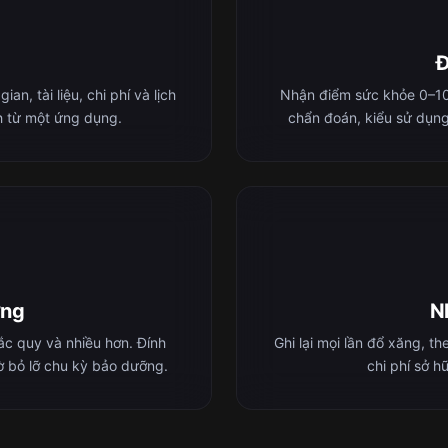
Đ
n, tài liệu, chi phí và lịch
Nhận điểm sức khỏe 0–100
nh từ một ứng dụng.
chẩn đoán, kiểu sử dụng
ỡng
Nh
 ắc quy và nhiều hơn. Đính
Ghi lại mọi lần đổ xăng, t
ờ bỏ lỡ chu kỳ bảo dưỡng.
chi phí sở h