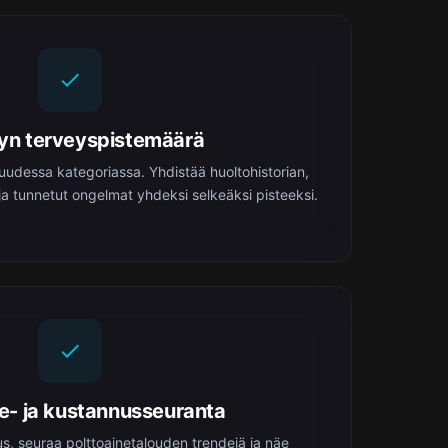
yn terveyspistemäärä
udessa kategoriassa. Yhdistää huoltohistorian,
ja tunnetut ongelmat yhdeksi selkeäksi pisteeksi.
ne- ja kustannusseuranta
us, seuraa polttoainetalouden trendejä ja näe