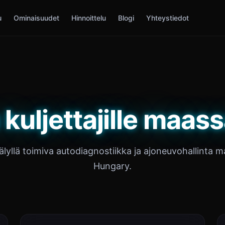
u
Ominaisuudet
Hinnoittelu
Blogi
Yhteystiedot
 kuljettajille maas
lyllä toimiva autodiagnostiikka ja ajoneuvohallinta 
Hungary.