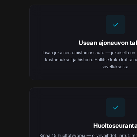
Usean ajoneuvon ta
Lisää jokainen omistamasi auto — jokaisella on
kustannukset ja historia. Hallitse koko kotita
sovelluksesta.
Huoltoseurant
Kirjaa 15 huoltotyyppiä — öljynvaihdot, jarrut, r