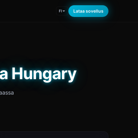
Lataa sovellus
FI
sa Hungary
maassa