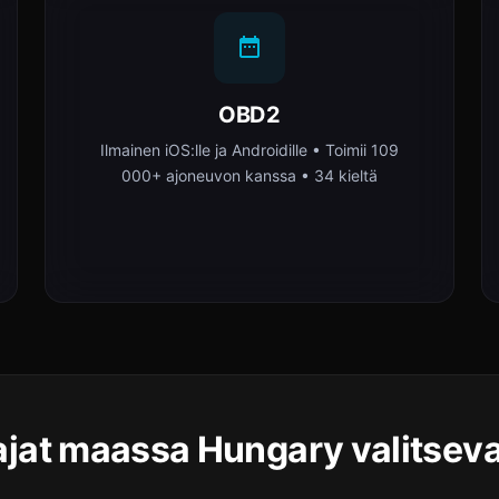
OBD2
Ilmainen iOS:lle ja Androidille • Toimii 109
000+ ajoneuvon kanssa • 34 kieltä
tajat maassa Hungary valitsev