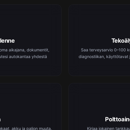
llenne
Tekoäl
 oma aikajana, dokumentit,
Saa terveysarvio 0–100 ku
loutesi autokantaa yhdestä
diagnostiikan, käyttötavat 
a
Polttoai
enkaat, akku ja paljon muuta.
Kirjaa jokainen tankka