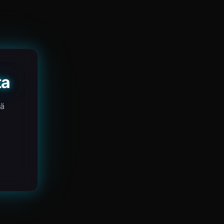
ta
yä