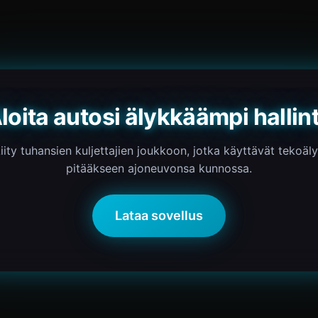
loita autosi älykkäämpi hallin
iity tuhansien kuljettajien joukkoon, jotka käyttävät tekoäl
pitääkseen ajoneuvonsa kunnossa.
Lataa sovellus