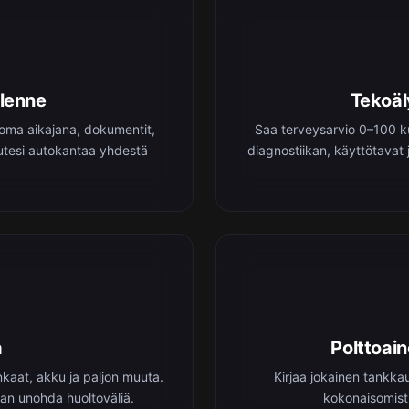
llenne
Tekoäl
 oma aikajana, dokumentit,
Saa terveysarvio 0–100 ku
loutesi autokantaa yhdestä
diagnostiikan, käyttötavat 
a
Polttoai
enkaat, akku ja paljon muuta.
Kirjaa jokainen tankka
aan unohda huoltoväliä.
kokonaisomist