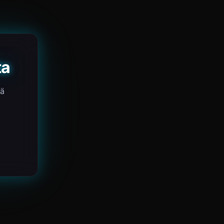
ta
yä