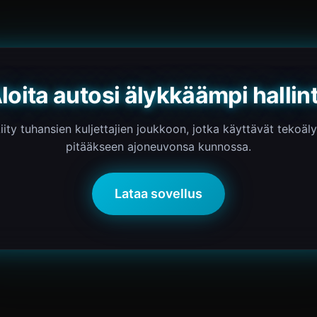
loita autosi älykkäämpi hallin
iity tuhansien kuljettajien joukkoon, jotka käyttävät tekoäl
pitääkseen ajoneuvonsa kunnossa.
Lataa sovellus