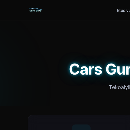
Etusiv
Cars Gur
Tekoälyl