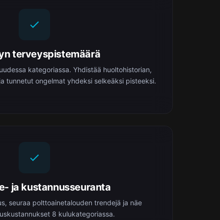
yn terveyspistemäärä
udessa kategoriassa. Yhdistää huoltohistorian,
ja tunnetut ongelmat yhdeksi selkeäksi pisteeksi.
ne- ja kustannusseuranta
us, seuraa polttoainetalouden trendejä ja näe
uskustannukset 8 kulukategoriassa.