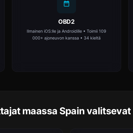
OBD2
Ilmainen iOS:lle ja Androidille • Toimii 109
000+ ajoneuvon kanssa • 34 kieltä
ttajat maassa Spain valitseva