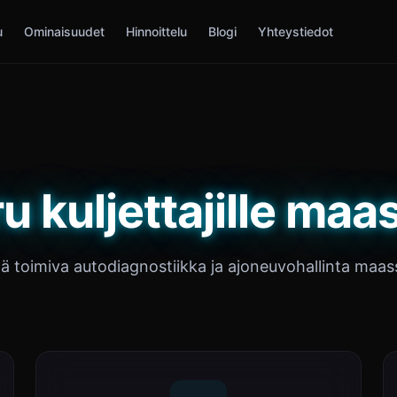
u
Ominaisuudet
Hinnoittelu
Blogi
Yhteystiedot
u kuljettajille maa
lä toimiva autodiagnostiikka ja ajoneuvohallinta maas