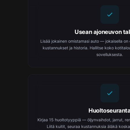
Usean ajoneuvon ta
Lisää jokainen omistamasi auto — jokaisella on
kustannukset ja historia. Hallitse koko kotita
sovelluksesta.
Huoltoseurant
Kirjaa 15 huoltotyyppiä — öljynvaihdot, jarrut, r
Liitä kuitit, seuraa kustannuksia äläkä kosk