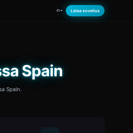
Lataa sovellus
FI
ssa Spain
sa Spain.