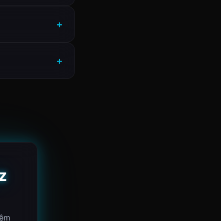
z
iệm