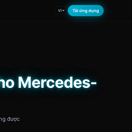
Tải ứng dụng
VI
cho Mercedes-
ỡng được