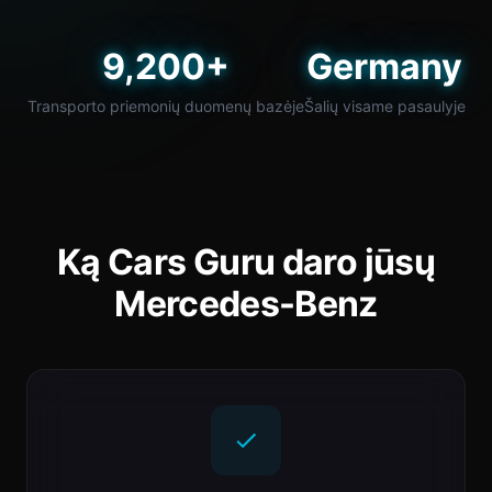
9,200+
Germany
Transporto priemonių duomenų bazėje
Šalių visame pasaulyje
Ką Cars Guru daro jūsų
Mercedes-Benz