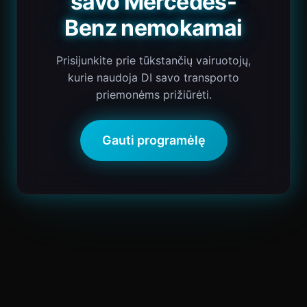
savo Mercedes-
Benz nemokamai
Prisijunkite prie tūkstančių vairuotojų,
kurie naudoja DI savo transporto
priemonėms prižiūrėti.
Gauti programėlę