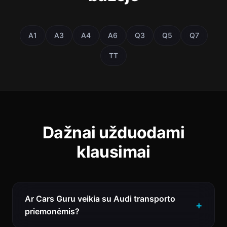
A1
A3
A4
A6
Q3
Q5
Q7
TT
Dažnai užduodami
klausimai
Ar Cars Guru veikia su Audi transporto
priemonėmis?