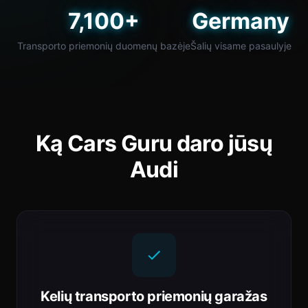
7,100+
Germany
Transporto priemonių duomenų bazėje
Šalių visame pasaulyje
Ką Cars Guru daro jūsų
Audi
Kelių transporto priemonių garažas