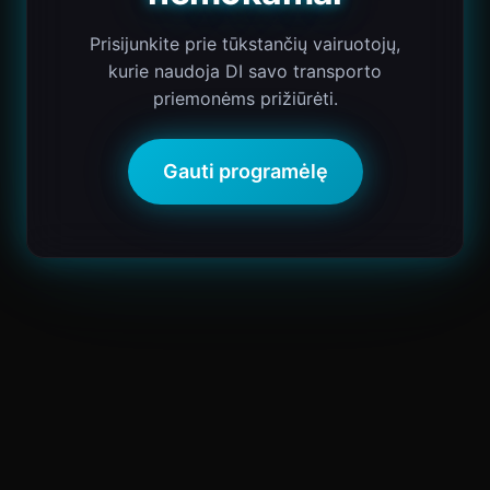
Prisijunkite prie tūkstančių vairuotojų,
kurie naudoja DI savo transporto
priemonėms prižiūrėti.
Gauti programėlę