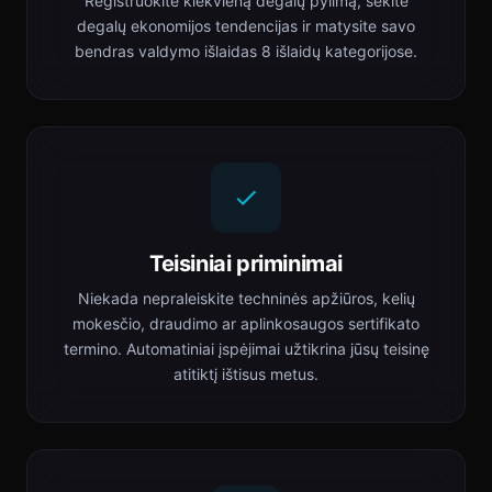
Registruokite kiekvieną degalų pylimą, sekite
degalų ekonomijos tendencijas ir matysite savo
bendras valdymo išlaidas 8 išlaidų kategorijose.
Teisiniai priminimai
Niekada nepraleiskite techninės apžiūros, kelių
mokesčio, draudimo ar aplinkosaugos sertifikato
termino. Automatiniai įspėjimai užtikrina jūsų teisinę
atitiktį ištisus metus.