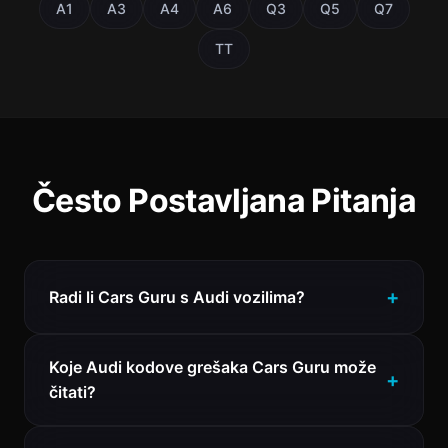
A1
A3
A4
A6
Q3
Q5
Q7
TT
Često Postavljana Pitanja
Radi li Cars Guru s Audi vozilima?
Koje Audi kodove grešaka Cars Guru može
čitati?