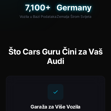
7,100+
Germany
Vozila u Bazi Podataka
Zemalja Širom Svijeta
Što Cars Guru Čini za Vaš
Audi
Garaža za Više Vozila