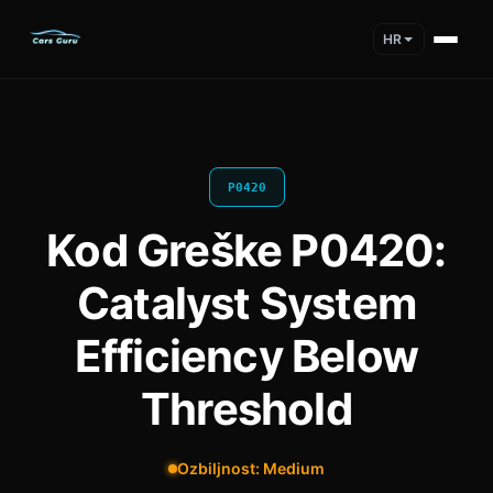
HR
P0420
Kod Greške P0420:
Catalyst System
Efficiency Below
Threshold
Ozbiljnost: Medium