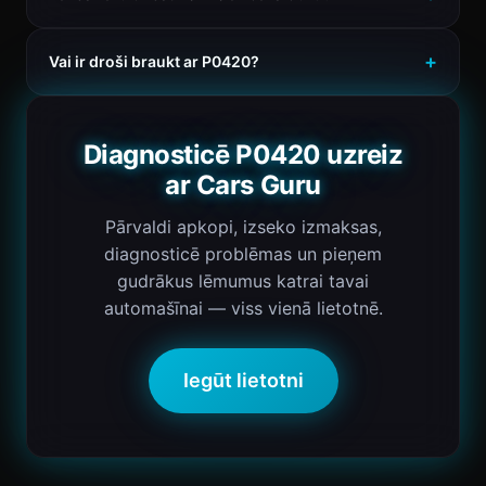
Vai ir droši braukt ar P0420?
Diagnosticē P0420 uzreiz
ar Cars Guru
Pārvaldi apkopi, izseko izmaksas,
diagnosticē problēmas un pieņem
gudrākus lēmumus katrai tavai
automašīnai — viss vienā lietotnē.
Iegūt lietotni