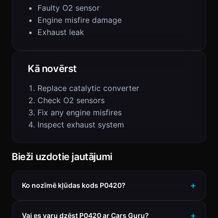
Faulty O2 sensor
Engine misfire damage
Exhaust leak
Kā novērst
Replace catalytic converter
Check O2 sensors
Fix any engine misfires
Inspect exhaust system
Bieži uzdotie jautājumi
Ko nozīmē kļūdas kods P0420?
Vai es varu dzēst P0420 ar Cars Guru?