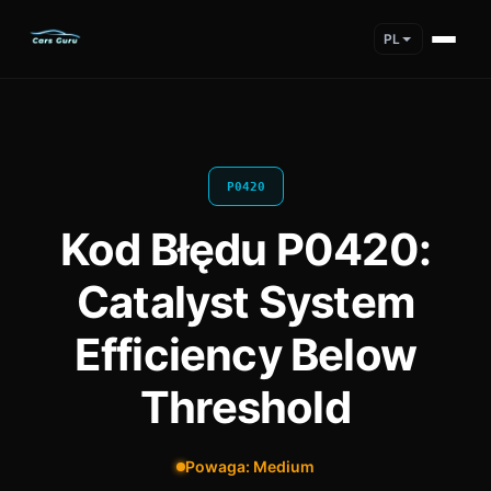
PL
P0420
Kod Błędu P0420:
Catalyst System
Efficiency Below
Threshold
Powaga: Medium