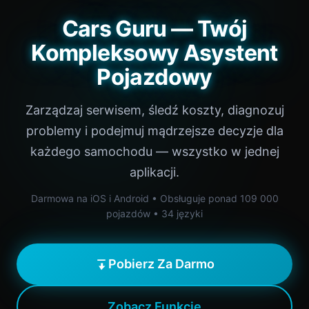
Cars Guru — Twój
Kompleksowy Asystent
Pojazdowy
Zarządzaj serwisem, śledź koszty, diagnozuj
problemy i podejmuj mądrzejsze decyzje dla
każdego samochodu — wszystko w jednej
aplikacji.
Darmowa na iOS i Android • Obsługuje ponad 109 000
pojazdów • 34 języki
Pobierz Za Darmo
Zobacz Funkcje