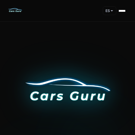
ES
Cars Guru is an all-in-one car management app that helps d