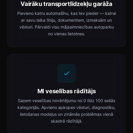
Vairāku transportlīdzekļu garāža
Pievieno katru automašīnu, kas tev pieder — katrai
ar savu laika līniju, dokumentiem, izmaksām un
vēsturi. Pārvaldi visu mājsaimniecības autoparku
no vienas lietotnes.
MI veselības rādītājs
Saņem veselības novērtējumu no 0 līdz 100 sešās
kategorijās. Apvieno apkopes vēsturi, diagnostiku,
lietošanas modeļus un zināmās problēmas vienā
skaidrā rādītājā.