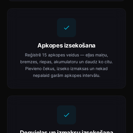
Apkopes izsekošana
Reģistrē 15 apkopes veidus — eļļas maiņu,
bremzes, riepas, akumulatoru un daudz ko citu.
Pievieno čekus, izseko izmaksas un nekad
nepalaid garām apkopes intervālu.
Degvielas un izmaksu izsekošana