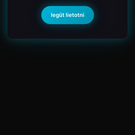
Iegūt lietotni