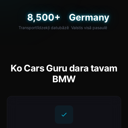
8,500+
Germany
Transportlīdzekļi datubāzē
Valstis visā pasaulē
Ko Cars Guru dara tavam
BMW