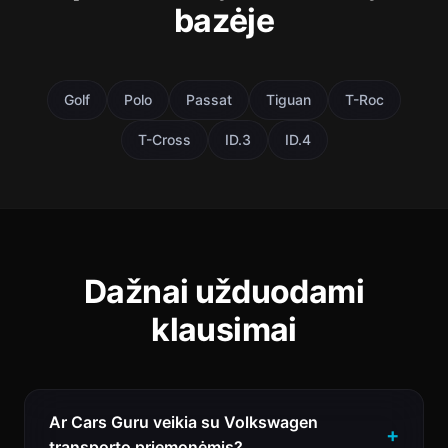
bazėje
Golf
Polo
Passat
Tiguan
T-Roc
T-Cross
ID.3
ID.4
Dažnai užduodami
klausimai
Ar Cars Guru veikia su Volkswagen
transporto priemonėmis?