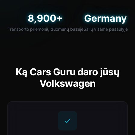
8,900+
Germany
Transporto priemonių duomenų bazėje
Šalių visame pasaulyje
Ką Cars Guru daro jūsų
Volkswagen