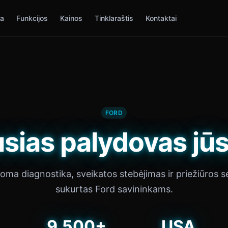
ia
Funkcijos
Kainos
Tinklaraštis
Kontaktai
FORD
sias palydovas jū
doma diagnostika, sveikatos stebėjimas ir priežiūros s
sukurtas Ford savininkams.
9,500+
USA