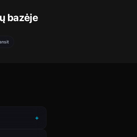
ų bazėje
ansit