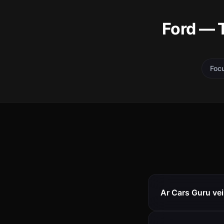
Ford — 
Foc
Ar Cars Guru ve