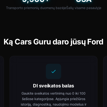
Transporto priemonių duomenų bazėje
Šalių visame pasaulyje
Ką Cars Guru daro jūsų Ford
DI sveikatos balas
Gaukite sveikatos vertinimą nuo 0 iki 100
šešiose kategorijose. Apjungia priežiūros
istoriją, diagnostiką, naudojimo modelius ir