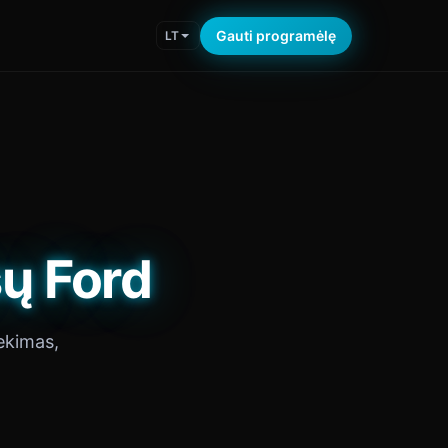
Gauti programėlę
LT
sų Ford
ekimas,