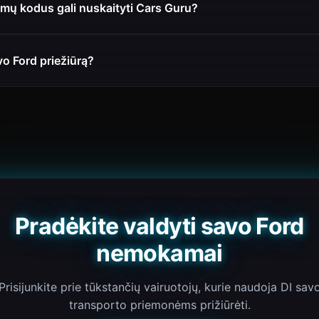
imų kodus gali nuskaityti Cars Guru?
vo Ford priežiūrą?
Pradėkite valdyti savo Ford
nemokamai
Prisijunkite prie tūkstančių vairuotojų, kurie naudoja DI sav
transporto priemonėms prižiūrėti.