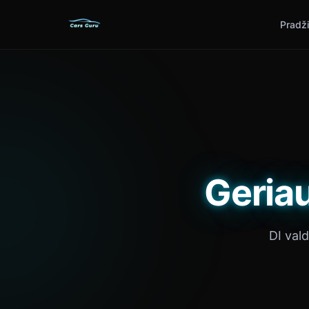
Pradž
Geriau
DI val