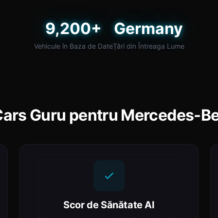
9,200+
Germany
Vehicule în Baza de Date
Țări din Întreaga Lume
Cars Guru pentru Mercedes-Be
Scor de Sănătate AI