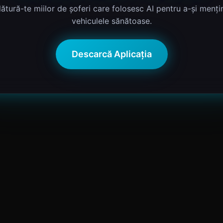
lătură-te miilor de șoferi care folosesc AI pentru a-și menți
vehiculele sănătoase.
Descarcă Aplicația