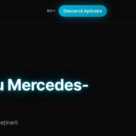
Descarcă Aplicația
RO
u Mercedes-
eținerii