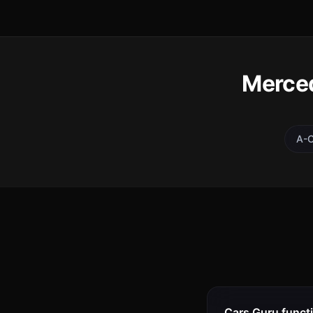
Merced
A-C
Cars Guru funcț