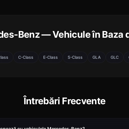
es-Benz — Vehicule în Baza 
lass
C-Class
E-Class
S-Class
GLA
GLC
Întrebări Frecvente
ionează cu vehiculele Mercedes-Benz?