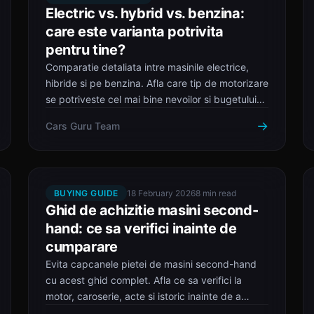
Electric vs. hybrid vs. benzina:
care este varianta potrivita
pentru tine?
Comparatie detaliata intre masinile electrice,
hibride si pe benzina. Afla care tip de motorizare
se potriveste cel mai bine nevoilor si bugetului
tau.
→
Cars Guru Team
BUYING GUIDE
18 February 2026
8 min read
Ghid de achizitie masini second-
hand: ce sa verifici inainte de
cumparare
Evita capcanele pietei de masini second-hand
cu acest ghid complet. Afla ce sa verifici la
motor, caroserie, acte si istoric inainte de a
cumpara.