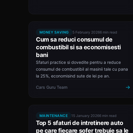
MONEY SAVING
5 February 2026
6 min read
Cum sa reduci consumul de
combustibil si sa economisesti
bani
Sfaturi practice si dovedite pentru a reduce
consumul de combustibil al masinii tale cu pana
la 25%, economisind sute de lei pe an.
→
Cars Guru Team
MAINTENANCE
15 January 2026
6 min read
Top 5 sfaturi de intretinere auto
pe care fiecare sofer trebuie sa le