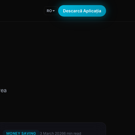
Descarcă Aplicația
RO
rea
MONEY SAVING
3 March 2026
6 min read