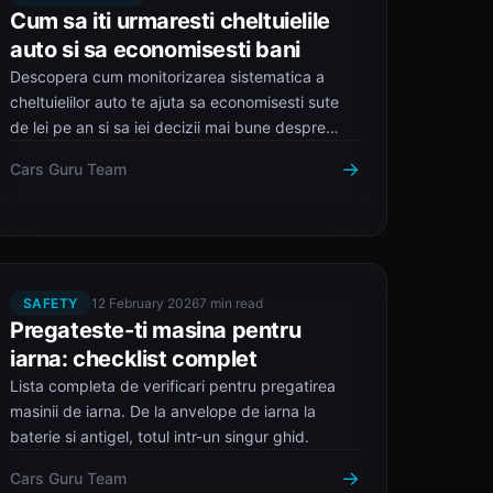
Cum sa iti urmaresti cheltuielile
auto si sa economisesti bani
Descopera cum monitorizarea sistematica a
cheltuielilor auto te ajuta sa economisesti sute
de lei pe an si sa iei decizii mai bune despre
masina ta.
→
Cars Guru Team
SAFETY
12 February 2026
7 min read
Pregateste-ti masina pentru
iarna: checklist complet
Lista completa de verificari pentru pregatirea
masinii de iarna. De la anvelope de iarna la
baterie si antigel, totul intr-un singur ghid.
→
Cars Guru Team