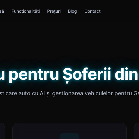
să
Funcționalități
Prețuri
Blog
Contact
 pentru Șoferii d
ticare auto cu AI și gestionarea vehiculelor pentru 