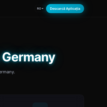
Descarcă Aplicația
RO
in Germany
Germany.