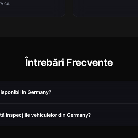
rvice.
Întrebări Frecvente
disponibil în Germany?
ă inspecțiile vehiculelor din Germany?