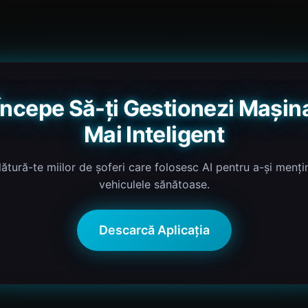
Începe Să-ți Gestionezi Mașin
Mai Inteligent
lătură-te miilor de șoferi care folosesc AI pentru a-și menți
vehiculele sănătoase.
Descarcă Aplicația