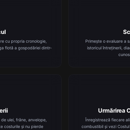
cul
Sc
re cu propria cronologie,
Primește o evaluare a să
a flotă a gospodăriei dintr-
istoricul întreținerii, d
cunosc
erii
Urmărirea C
 de ulei, frâne, anvelope,
Înregistrează fiecare a
e costurile și nu pierde
combustibil și vezi Costul 