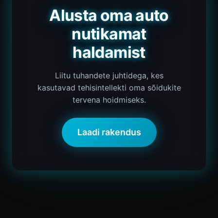
Alusta oma auto
nutikamat
haldamist
Liitu tuhandete juhtidega, kes
kasutavad tehisintellekti oma sõidukite
tervena hoidmiseks.
Laadi rakendus