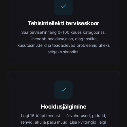
Tehisintellekti terviseskoor
Saa tervisehinnang 0–100 kuues kategoorias.
Ühendab hooldusajaloo, diagnostika,
kasutusmudelid ja teadaolevad probleemid üheks
selgeks skooriks.
Hooldusjälgimine
Logi 15 tüüpi teenust — õlivahetused, pidurid,
rehvid, aku ja palju muud. Lisa kviitungid, jälgi