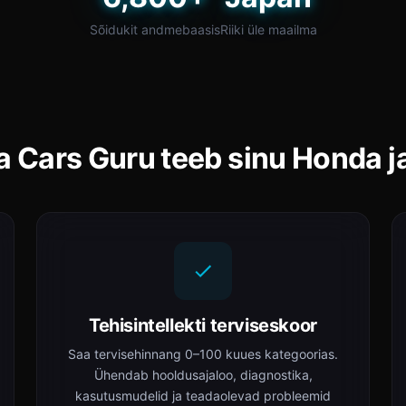
Sõidukit andmebaasis
Riiki üle maailma
a Cars Guru teeb sinu Honda j
Tehisintellekti terviseskoor
Saa tervisehinnang 0–100 kuues kategoorias.
Ühendab hooldusajaloo, diagnostika,
kasutusmudelid ja teadaolevad probleemid