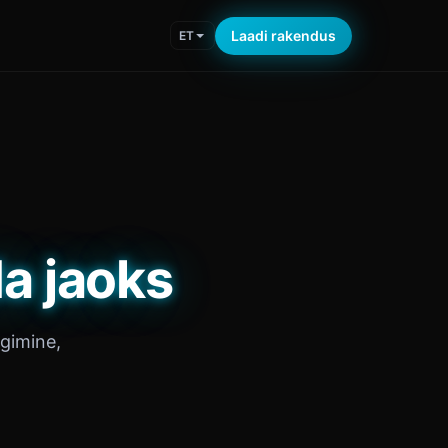
Laadi rakendus
ET
a jaoks
lgimine,