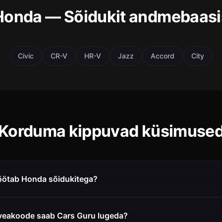
Honda — Sõidukit andmebaasi
Civic
CR-V
HR-V
Jazz
Accord
City
Korduma kippuvad küsimuse
öötab Honda sõidukitega?
 veakoode saab Cars Guru lugeda?