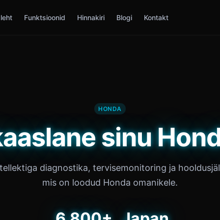
leht
Funktsioonid
Hinnakiri
Blogi
Kontakt
HONDA
kaaslane sinu Hond
tellektiga diagnostika, tervisemonitoring ja hooldusjä
mis on loodud Honda omanikele.
6,800+
Japan