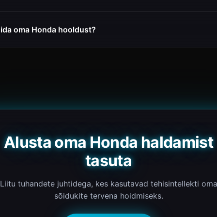
gida oma Honda hooldust?
Alusta oma Honda haldamist
tasuta
Liitu tuhandete juhtidega, kes kasutavad tehisintellekti om
sõidukite tervena hoidmiseks.