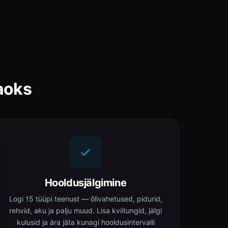
aoks
Hooldusjälgimine
Logi 15 tüüpi teenust — õlivahetused, pidurid,
rehvid, aku ja palju muud. Lisa kviitungid, jälgi
kulusid ja ära jäta kunagi hooldusintervalli