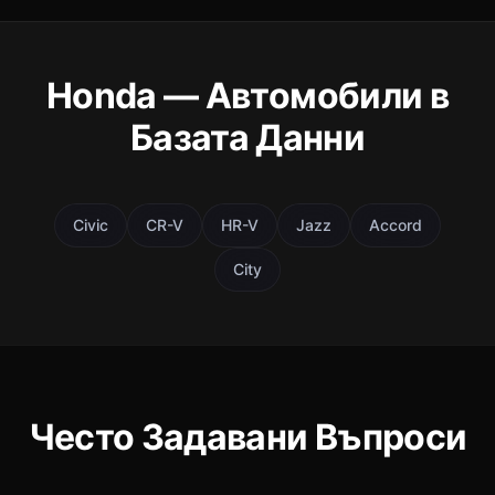
Honda — Автомобили в
Базата Данни
Civic
CR-V
HR-V
Jazz
Accord
City
Често Задавани Въпроси